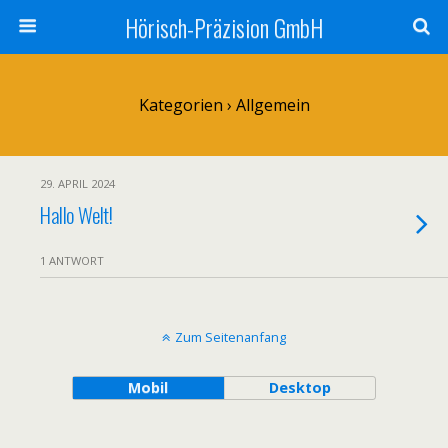
Hörisch-Präzision GmbH
Kategorien ›
Allgemein
29. APRIL 2024
Hallo Welt!
1 ANTWORT
Zum Seitenanfang
Mobil
Desktop